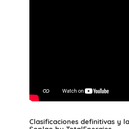
Clasificaciones definitivas y 
Soplao by TotalEnergies.