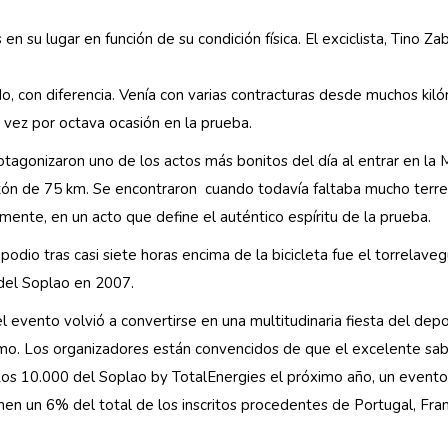
en su lugar en función de su condición física. El exciclista, Tino Za
do, con diferencia. Venía con varias contracturas desde muchos kil
a vez por octava ocasión en la prueba.
otagonizaron uno de los actos más bonitos del día al entrar en la
tón de 75 km. Se encontraron cuando todavía faltaba mucho terreno
mente, en un acto que define el auténtico espíritu de la prueba.
l podio tras casi siete horas encima de la bicicleta fue el torrel
del Soplao en 2007.
l evento volvió a convertirse en una multitudinaria fiesta del dep
smo. Los organizadores están convencidos de que el excelente sab
 Los 10.000 del Soplao by TotalEnergies el próximo año, un evento
n un 6% del total de los inscritos procedentes de Portugal, Franc