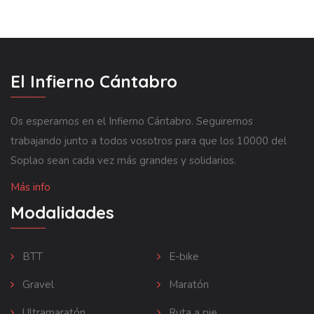
El Infierno Cántabro
Os esperamos en el Infierno Cántabro. Seguiremos
trabajando junto a todos vosotros para que los 10000 del
Soplao sean cada vez más grandes y solidarios.
Más info
Modalidades
BTT
E-bike
Gravel
Maratón
Ultramaratón
Ruta a pie